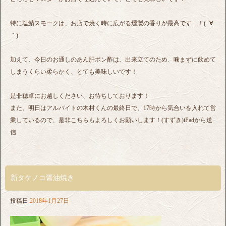
特に塩鯖スモークは、お店で焼く時に広がる燻製の香りが最高です…！( ´∀
｀)
加えて、今日のお通しのあん肝ポン酢は、出来立てのため、噛まずに飲めて
しまうくらい柔らかく、とても美味しいです！
是非穂卓にお越しください、お待ちしております！
また、明日はアルバイトの木村くんの最終日で、17時から気合いを入れて営
業しているので、是非こちらもよろしくお願いします！(すずき)iPadから送
信
新タケノコ醤油焼き
投稿日
2018年1月27日