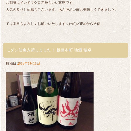
お刺身はインドマグロ赤身もいい状態です、
人気の炙りしめ鯖もございます、あん肝ポン酢も美味しくできました。
では本日もよろしくお願いいたします＼(^o^)／iPadから送信
モダン仙禽入荷しました！ 板橋本町 地酒 穂卓
投稿日
2018年1月11日