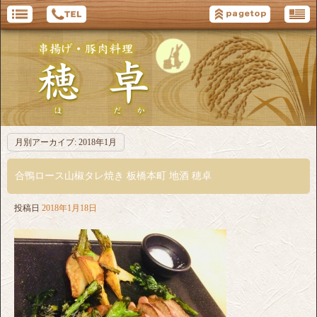
月別アーカイブ:
2018年1月
合鴨ロース山椒タレ焼き 板橋本町 地酒 穂卓
投稿日
2018年1月18日