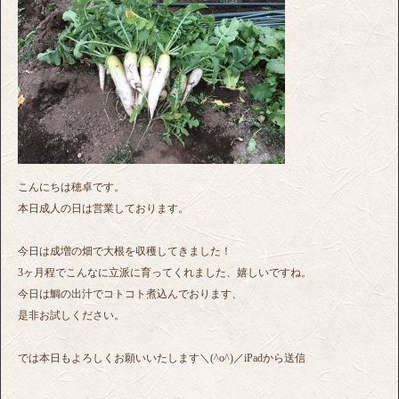
こんにちは穂卓です。
本日成人の日は営業しております。
今日は成増の畑で大根を収穫してきました！
3ヶ月程でこんなに立派に育ってくれました、嬉しいですね。
今日は鯛の出汁でコトコト煮込んでおります、
是非お試しください。
では本日もよろしくお願いいたします＼(^o^)／iPadから送信