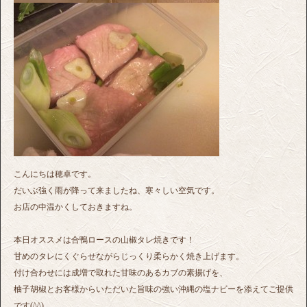
こんにちは穂卓です。
だいぶ強く雨が降って来ましたね、寒々しい空気です。
お店の中温かくしておきますね。
本日オススメは合鴨ロースの山椒タレ焼きです！
甘めのタレにくぐらせながらじっくり柔らかく焼き上げます。
付け合わせには成増で取れた甘味のあるカブの素揚げを、
柚子胡椒とお客様からいただいた旨味の強い沖縄の塩ナビーを添えてご提供
です(^^)