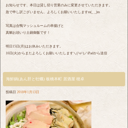
お知らせです、本日は貸し切り営業のみに変更させていただきます。
急で申し訳ございません、よろしくお願いいたしますm(_ _)m
写真は合鴨マッシュルームの串揚げと
真鯛お頭いり土鍋御飯です！
明日15日(月)はお休みいただきます。
16日(火)からまたよろしくお願いいたします＼(^o^)／iPadから送信
海鮮鍋(あん肝と牡蠣) 板橋本町 居酒屋 穂卓
投稿日
2018年1月13日