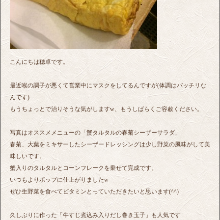
こんにちは穂卓です。
最近喉の調子が悪くて営業中にマスクをしてるんですが(体調はバッチリな
んです)
もうちょっとで治りそうな気がしますw、もうしばらくご容赦ください。
写真はオススメメニューの「蟹タルタルの春菊シーザーサラダ」
春菊、大葉をミキサーしたシーザードレッシングは少し野菜の風味がして美
味しいです。
蟹入りのタルタルとコーンフレークを乗せて完成です。
いつもよりポップに仕上がりましたw
ぜひ生野菜を食べてビタミンとっていただきたいと思います(^^)
久しぶりに作った「牛すじ煮込み入りだし巻き玉子」も人気です