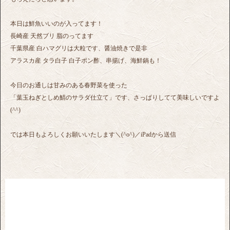
本日は鮮魚いいのが入ってます！
長崎産 天然ブリ 脂のってます
千葉県産 白ハマグリは大粒です、醤油焼きで是非
アラスカ産 タラ白子 白子ポン酢、串揚げ、海鮮鍋も！
今日のお通しは甘みのある春野菜を使った
「葉玉ねぎとしめ鯖のサラダ仕立て」です、さっぱりしてて美味しいですよ
(^^)
では本日もよろしくお願いいたします＼(^o^)／iPadから送信