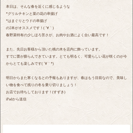
本日は、そんな春を近くに感じるような
*グリルチキンと菜の花の串揚げ
*はまぐりとウドの串揚げ
の2本がオススメです！( ´∀｀)
春野菜特有の少しほろ苦さが、お肉やお酒によく合い最高です！
また、先日お客様から頂いた桃の木を店内に飾っています。
すでに蕾が膨らんできています。とても明るく、可愛らしい花が咲くのが今
からとても楽しみです( ´∀｀*)
明日からまた寒くなるとの予報もありますが、春はもう目前なので、美味し
い物を食べて残りの冬を乗り切りましょう！
お店でお待ちしております！(すずき)
iPadから送信