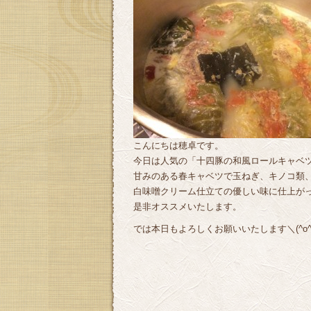
こんにちは穂卓です。
今日は人気の「十四豚の和風ロールキャベ
甘みのある春キャベツで玉ねぎ、キノコ類
白味噌クリーム仕立ての優しい味に仕上が
是非オススメいたします。
では本日もよろしくお願いいたします＼(^o^)