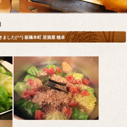
日
した(^^) 板橋本町 居酒屋 穂卓