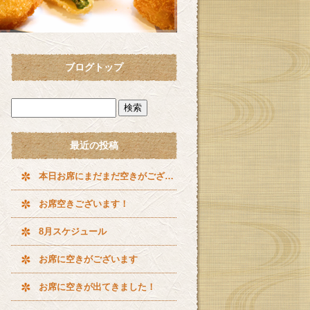
ブログトップ
最近の投稿
本日お席にまだまだ空きがございます^ ^
お席空きございます！
8月スケジュール
お席に空きがございます
お席に空きが出てきました！