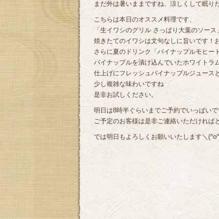
まだ外は暑いままですね、涼しくして眠り
こちらは本日のオススメ料理です、
「生イワシのグリル さっぱり大葉のソース
焼きたてのイワシは文句なしに旨いです！お酒
さらに夏のドリンク「パイナップルモヒー
パイナップルを漬け込んでいたホワイトラ
仕上げにフレッシュパイナップルジュース
少し複雑な味わいですね
是非お試しください。
明日は8時半ぐらいまでご予約でいっぱい
ご予定のお客様は是非ご連絡いただければ
では明日もよろしくお願いいたします＼(^o^)