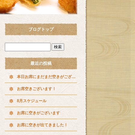
ブログトップ
最近の投稿
本日お席にまだまだ空きがございます^ ^
お席空きございます！
8月スケジュール
お席に空きがございます
お席に空きが出てきました！