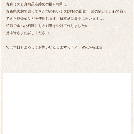
青森ミズと真鯛昆布締めの酢味噌和え
青森県大鰐で買ってきた型の良いミズ(津軽の山菜)、道の駅いしかわで買っ
てきた乾燥菊などを使用します、日本酒に最高に合いますよ。
弘前で食べた料理にもろ影響を受けて作りましたw
是非皆さまお試しください。
では本日もよろしくお願いいたします＼(^o^)／iPadから送信