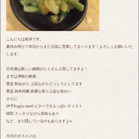
こんにちは穂卓です。
夏休み明けて本日からまた元気に営業してまいります！よろしくお願いいた
します。
日本酒は新しい銘柄がたくさん入荷してますよ！
まずは津軽の銘酒
豊盃 秋あがり 上品ながらどっしりとしてます
豊盃 純米吟醸 綺麗な香り上品な味わい
さらに
伊予Kagiya nine9 ビターで大人っぽいテイスト
晴田 スッキリながら旨味もあり
など、まだ隠しているのもありますよw
今日のオススメは