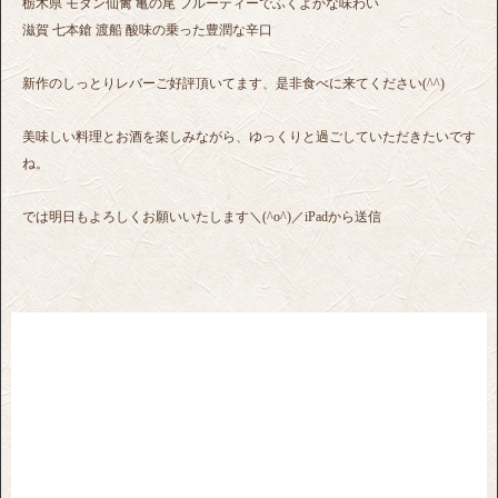
栃木県 モダン仙禽 亀の尾 フルーティーでふくよかな味わい
滋賀 七本鎗 渡船 酸味の乗った豊潤な辛口
新作のしっとりレバーご好評頂いてます、是非食べに来てください(^^)
美味しい料理とお酒を楽しみながら、ゆっくりと過ごしていただきたいです
ね。
では明日もよろしくお願いいたします＼(^o^)／iPadから送信