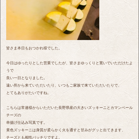
皆さま本日もおつかれ様でした。
今日はゆったりとした営業でしたが、皆さまゆっくりと寛いでいただけたよ
うで
良い一日となりました。
遠い所から来ていただいたり、いつもご家族で来ていただいたりで、
とてもありがたいですね。
こちらは常連様からいただいた長野県産の大きいズッキーニとカマンベール
チーズの
串揚げ仕込み写真です。
黄色ズッキーニは身質が柔らかく火を通すと甘みがグッと出てきます、
チーズとも相性バッチリですよ。