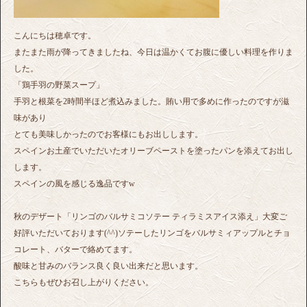
こんにちは穂卓です。
またまた雨が降ってきましたね、今日は温かくてお腹に優しい料理を作りま
した。
「鶏手羽の野菜スープ」
手羽と根菜を2時間半ほど煮込みました。賄い用で多めに作ったのですが滋
味があり
とても美味しかったのでお客様にもお出しします。
スペインお土産でいただいたオリーブペーストを塗ったパンを添えてお出し
します。
スペインの風を感じる逸品ですw
秋のデザート「リンゴのバルサミコソテー ティラミスアイス添え」大変ご
好評いただいております(^^)ソテーしたリンゴをバルサミィアップルとチョ
コレート、バターで絡めてます。
酸味と甘みのバランス良く良い出来だと思います。
こちらもぜひお召し上がりください。