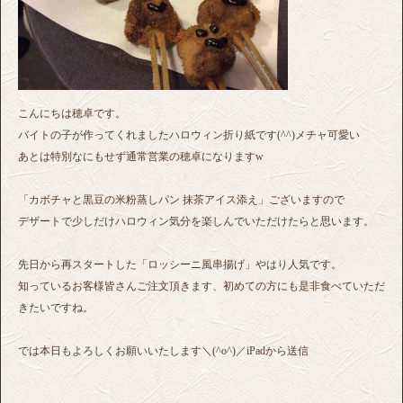
こんにちは穂卓です。
バイトの子が作ってくれましたハロウィン折り紙です(^^)メチャ可愛い
あとは特別なにもせず通常営業の穂卓になりますw
「カボチャと黒豆の米粉蒸しパン 抹茶アイス添え」ございますので
デザートで少しだけハロウィン気分を楽しんでいただけたらと思います。
先日から再スタートした「ロッシーニ風串揚げ」やはり人気です。
知っているお客様皆さんご注文頂きます、初めての方にも是非食べていただ
きたいですね。
では本日もよろしくお願いいたします＼(^o^)／iPadから送信