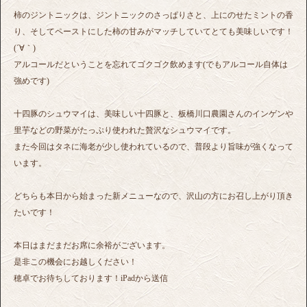
柿のジントニックは、ジントニックのさっぱりさと、上にのせたミントの香
り、そしてペーストにした柿の甘みがマッチしていてとても美味しいです！
(´∀｀)
アルコールだということを忘れてゴクゴク飲めます(でもアルコール自体は
強めです)
十四豚のシュウマイは、美味しい十四豚と、板橋川口農園さんのインゲンや
里芋などの野菜がたっぷり使われた贅沢なシュウマイです。
また今回はタネに海老が少し使われているので、普段より旨味が強くなって
います。
どちらも本日から始まった新メニューなので、沢山の方にお召し上がり頂き
たいです！
本日はまだまだお席に余裕がございます。
是非この機会にお越しください！
穂卓でお待ちしております！iPadから送信