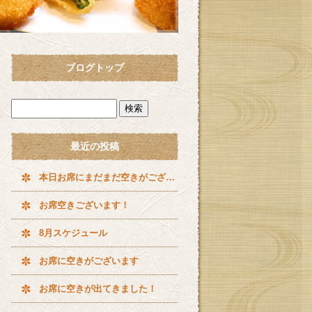
ブログトップ
最近の投稿
本日お席にまだまだ空きがございます^ ^
お席空きございます！
8月スケジュール
お席に空きがございます
お席に空きが出てきました！