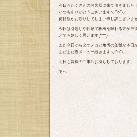
今日もたくさんのお客様に来て頂きました
いつもありがとうございます＼(^o^)／
何目組かお断りしてしまい申し訳ございま
今日は引越しや転勤で板橋を離れる方が最
とても嬉しく思います(*^^*)
また今日からタケノコと角煮の釜飯が本日
まだまだ春メニュー続きます＼(^o^)／
明日も皆様のご来店お待ちしております。
あべ