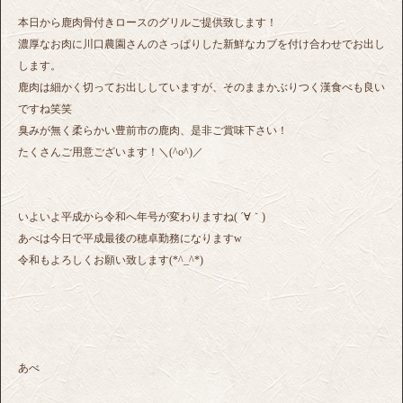
本日から鹿肉骨付きロースのグリルご提供致します！
濃厚なお肉に川口農園さんのさっぱりした新鮮なカブを付け合わせでお出し
します。
鹿肉は細かく切ってお出ししていますが、そのままかぶりつく漢食べも良い
ですね笑笑
臭みが無く柔らかい豊前市の鹿肉、是非ご賞味下さい！
たくさんご用意ございます！＼(^o^)／
いよいよ平成から令和へ年号が変わりますね( ´∀｀)
あべは今日で平成最後の穂卓勤務になりますw
令和もよろしくお願い致します(*^_^*)
あべ