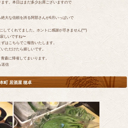
ります。本日はまだ多少お席ございますので
ら絶大な信頼を誇る阿部さんが6月いっぱいで
してくれてました。ホントに感謝が尽きません(^^)
w寂しいですね〜
まずはこちらでご報告いたします。
ていただけたら嬉しいです。
ただき青森に帰省してまいります。
ら送信
本町 居酒屋 穂卓