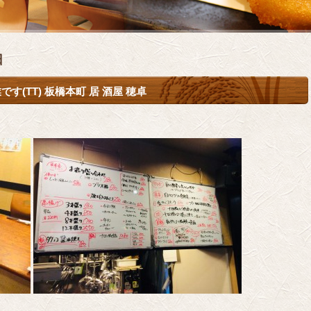
日
(TT) 板橋本町 居 酒屋 穂卓