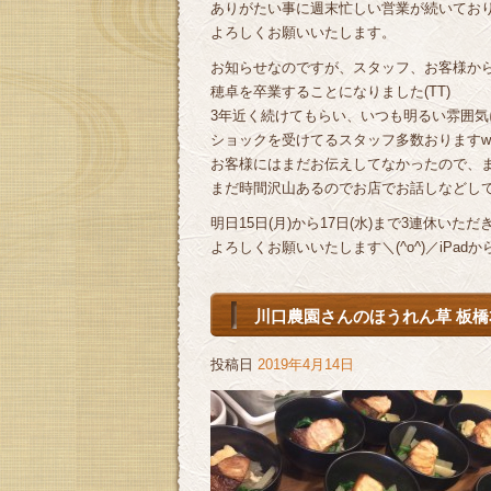
ありがたい事に週末忙しい営業が続いてお
よろしくお願いいたします。
お知らせなのですが、スタッフ、お客様か
穂卓を卒業することになりました(TT)
3年近く続けてもらい、いつも明るい雰囲気に
ショックを受けてるスタッフ多数おります
お客様にはまだお伝えしてなかったので、
まだ時間沢山あるのでお店でお話しなどし
明日15日(月)から17日(水)まで3連休い
よろしくお願いいたします＼(^o^)／iPadか
川口農園さんのほうれん草 板橋
投稿日
2019年4月14日