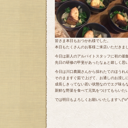
皆さま本日もおつかれ様でした。
本日もたくさんのお客様ご来店いただきました
今日は新人のアルバイトスタッフに初の釜飯提
先日の研修の甲斐があったなぁと嬉しく思
今日は川口農園さんから採れたてのほうれ
そのまますぐ茹で上げて、お通しのお浸しにな
成長しきってない若い状態なのでエグ味も
新鮮な野菜を食べて元気をつけてもらいたいで
では明日もよろしくお願いいたします＼(^o^)