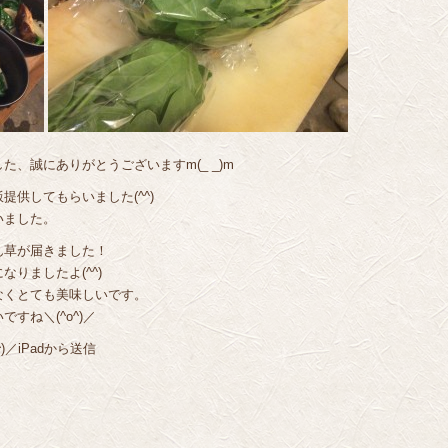
、誠にありがとうございますm(_ _)m
供してもらいました(^^)
いました。
ん草が届きました！
りましたよ(^^)
なくとても美味しいです。
すね＼(^o^)／
／iPadから送信