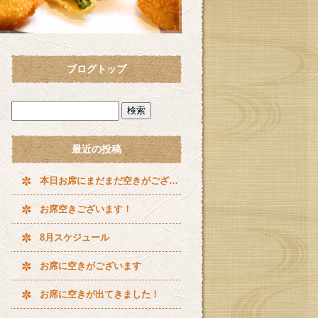
ブログトップ
最近の投稿
本日お席にまだまだ空きがございます^ ^
お席空きございます！
8月スケジュール
お席に空きがございます
お席に空きが出てきました！